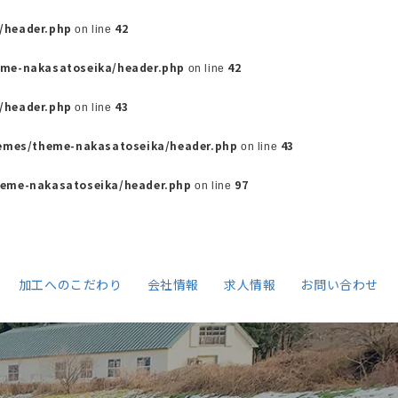
/header.php
42
on line
eme-nakasatoseika/header.php
42
on line
/header.php
43
on line
emes/theme-nakasatoseika/header.php
43
on line
eme-nakasatoseika/header.php
97
on line
加工へのこだわり
会社情報
求人情報
お問い合わせ